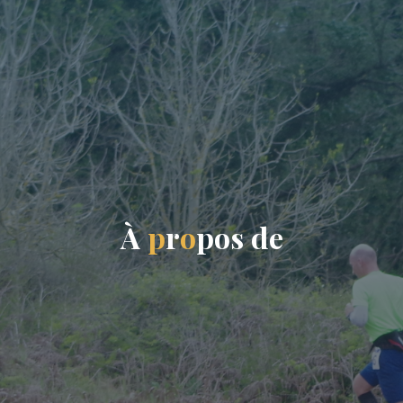
À
p
r
o
p
o
s
d
e