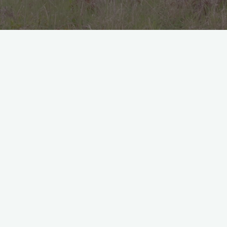
Vous pourriez être un artiste et vouloir présenter vos
travaux et vous même ou encore être une entreprise avec
une mission à promouvoir.
©2026 Raid Finistère Sud