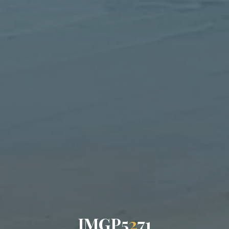
I
M
G
P
5
2
7
1